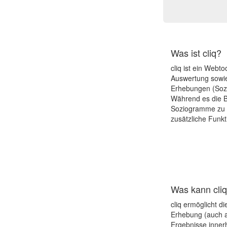
Was ist cliq?
cliq ist ein Webto
Auswertung sowie
Erhebungen (Sozi
Während es die B
Soziogramme zu e
zusätzliche Funkt
Was kann cli
cliq ermöglicht d
Erhebung (auch a
Ergebnisse inner