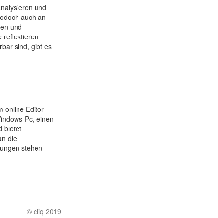
analysieren und
 jedoch auch an
len und
 reflektieren
rbar sind, gibt es
m online Editor
Windows-Pc, einen
 bietet
an die
tungen stehen
© cliq 2019