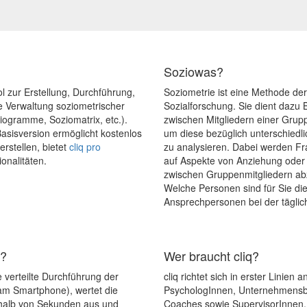
Soziowas?
ol zur Erstellung, Durchführung,
Soziometrie ist eine Methode de
 Verwaltung soziometrischer
Sozialforschung. Sie dient dazu
ogramme, Soziomatrix, etc.).
zwischen Mitgliedern einer Grup
asisversion ermöglicht kostenlos
um diese bezüglich unterschiedl
rstellen, bietet
cliq pro
zu analysieren. Dabei werden Fra
ionalitäten.
auf Aspekte von Anziehung ode
zwischen Gruppenmitgliedern abz
Welche Personen sind für Sie die
Ansprechpersonen bei der täglich
q?
Wer braucht cliq?
ie verteilte Durchführung der
cliq richtet sich in erster Linien
m Smartphone), wertet die
PsychologInnen, Unternehmensb
halb von Sekunden aus und
Coaches sowie SupervisorInnen