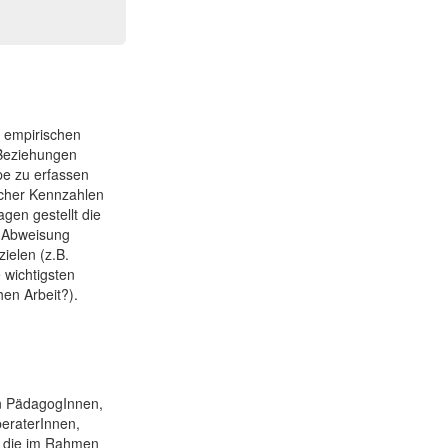
r empirischen
 Beziehungen
pe zu erfassen
icher Kennzahlen
gen gestellt die
r Abweisung
ielen (z.B.
 wichtigsten
en Arbeit?).
 an PädagogInnen,
eraterInnen,
, die im Rahmen